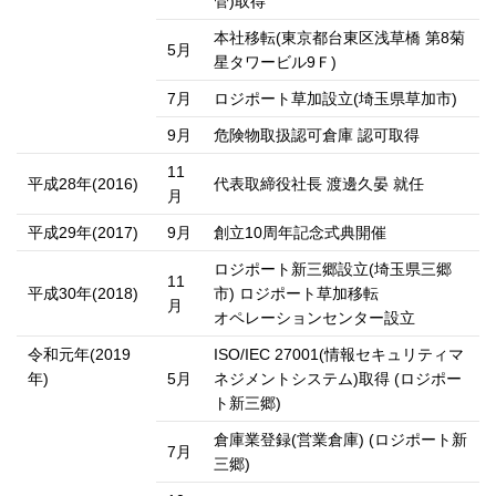
管)取得
本社移転(東京都台東区浅草橋 第8菊
5月
星タワービル9Ｆ)
7月
ロジポート草加設立(埼玉県草加市)
9月
危険物取扱認可倉庫 認可取得
11
平成28年(2016)
代表取締役社長 渡邊久晏 就任
月
平成29年(2017)
9月
創立10周年記念式典開催
ロジポート新三郷設立(埼玉県三郷
11
平成30年(2018)
市) ロジポート草加移転
月
オペレーションセンター設立
令和元年(2019
ISO/IEC 27001(情報セキュリティマ
年)
5月
ネジメントシステム)取得 (ロジポー
ト新三郷)
倉庫業登録(営業倉庫) (ロジポート新
7月
三郷)