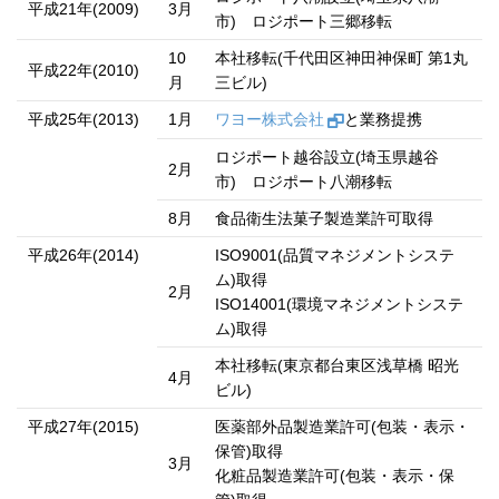
平成21年(2009)
3月
市) ロジポート三郷移転
10
本社移転(千代田区神田神保町 第1丸
平成22年(2010)
月
三ビル)
平成25年(2013)
1月
ワヨー株式会社
と業務提携
ロジポート越谷設立(埼玉県越谷
2月
市) ロジポート八潮移転
8月
食品衛生法菓子製造業許可取得
平成26年(2014)
ISO9001(品質マネジメントシステ
ム)取得
2月
ISO14001(環境マネジメントシステ
ム)取得
本社移転(東京都台東区浅草橋 昭光
4月
ビル)
平成27年(2015)
医薬部外品製造業許可(包装・表示・
保管)取得
3月
化粧品製造業許可(包装・表示・保