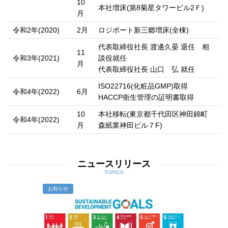
10
本社増床(第8菊星タワービル2Ｆ)
月
令和2年(2020)
2月
ロジポート新三郷増床(全棟)
代表取締役社長 渡邊久晏 退任 相
11
令和3年(2021)
談役就任
月
代表取締役社長 山口 弘 就任
ISO22716(化粧品GMP)取得
令和4年(2022)
6月
HACCP衛生管理の証明書取得
10
本社移転(東京都千代田区神田錦町
令和4年(2022)
月
森紙業神田ビル７F)
ニュースリリース
TOPICS
お知らせ