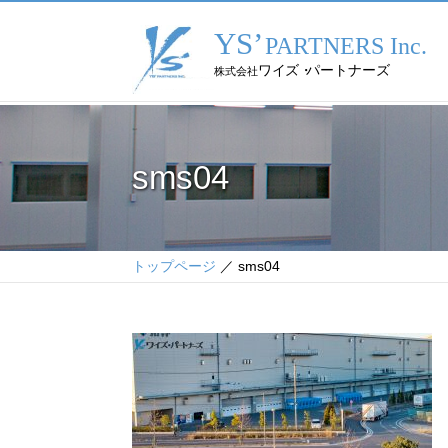
sms04
トップページ
／ sms04