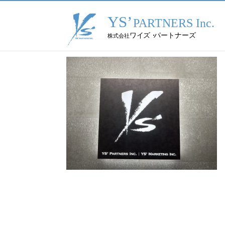
トップページ
／ S__4005898_0
2024.06.03